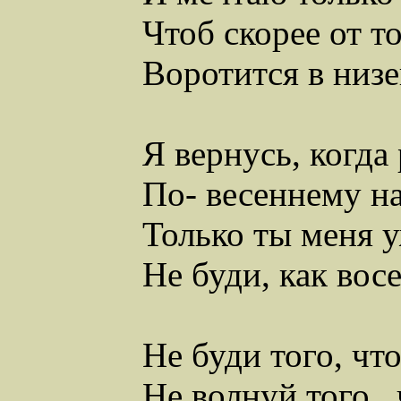
Чтоб скорее от 
Воротится в низ
Я вернусь, когда
По-
весеннему
на
Только ты меня у
Не буди, как восе
Не буди того, чт
Не волнуй того,