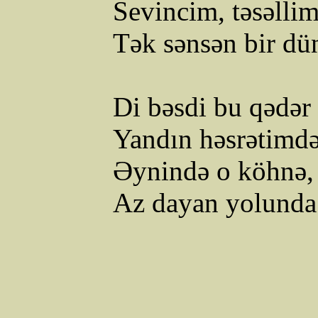
Sevincim, təsəlli
Tək sənsən bir dü
Di
bəsdi
bu qədər 
Yandın həsrətimdə
Əynində o köhnə
Az dayan yolunda