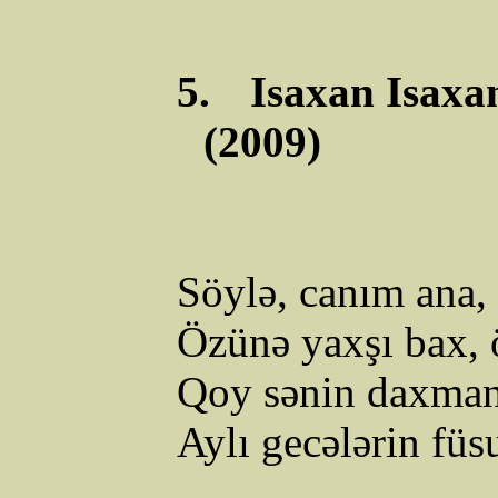
5.
Isaxan
Isaxa
(2009)
Söylə, canım ana
Özünə
yaxşı
bax, 
Qoy sənin daxman
Aylı gecələrin fü