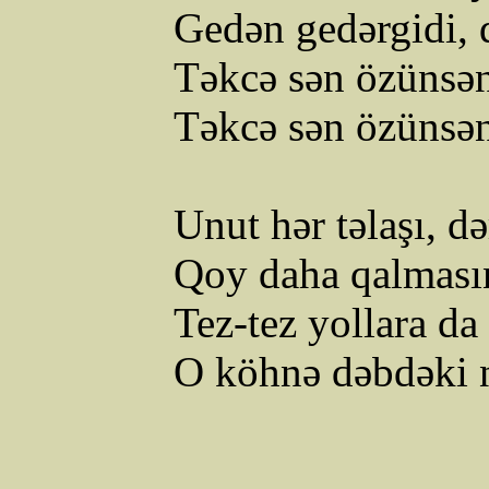
Gedən
gedərgidi
,
Təkcə sən özünsən
Təkcə sən özünsən
Unut hər təlaşı, 
Qoy daha qalması
Tez-tez yollara d
O köhnə dəbdəki 