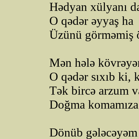
Hədyan xülyanı da
O qədər əyyaş ha
Üzünü görməmiş 
Mən hələ kövrəy
O qədər sıxıb ki,
Tək bircə arzum va
Doğma komamıza 
Dönüb gələcəyəm b