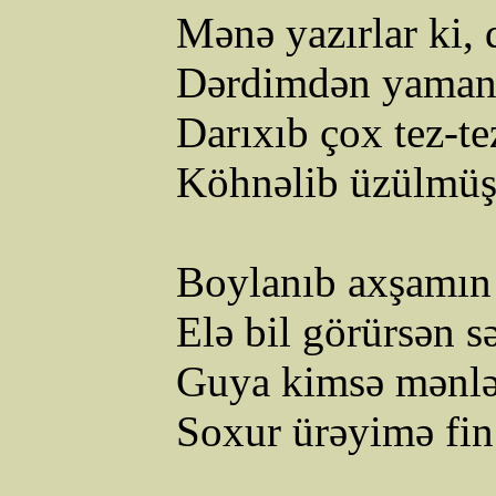
Mənə
yazırlar
ki
,
Dərdimdən
yaman
Darıxıb
çox
tez-te
Köhnəlib
üzülmü
Boylanıb
axşamın
Elə
bil
görürsən
s
Guya
kimsə
mənl
Soxur
ürəyimə
fi