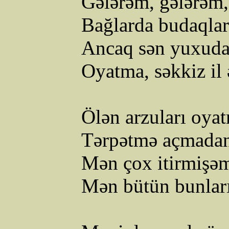
Gələrəm, gələrəm,
Bağlarda budaqlar
Ancaq sən yuxud
Oyatma, səkkiz il
Ölən arzuları oya
Tərpətmə açmadan 
Mən çox itirmişə
Mən bütün bunlar