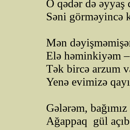
O qədər də əyyaş 
Səni görməyincə 
Mən dəyişməmişəm 
Elə
həminkiyəm
–
Tək bircə arzum va
Yenə evimizə qay
Gələrəm, bağımız
Ağappaq
gül açıb