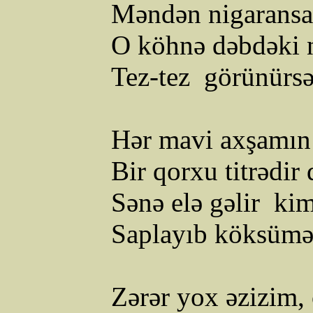
Məndən nigaransa
O köhnə dəbdəki 
Tez-tez
görünürsə
Hər mavi axşamın
Bir qorxu titrədir 
Sənə elə gəlir
ki
Saplayıb köksümə 
Zərər yox əzizim,