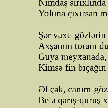
Nimdaş
sırıxlında
Yoluna çıxırsan m
Şər vaxtı gözlərin 
Axşamın toranı du
Guya meyxanada, 
Kimsə fin bıçağın
Əl çək, canım-göz
Belə qarış-quruş 