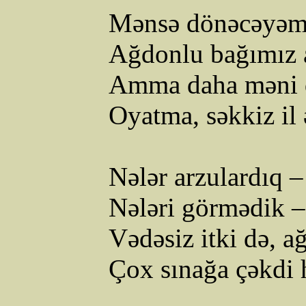
Mənsə
dönəcəyə
Ağdonlu
bağımız
Amma
daha
məni
Oyatma
,
səkkiz
il
Nələr
arzulardıq
Nələri
görmədik
Vədəsiz
itki
də
,
ağ
Çox
sınağa
çəkdi