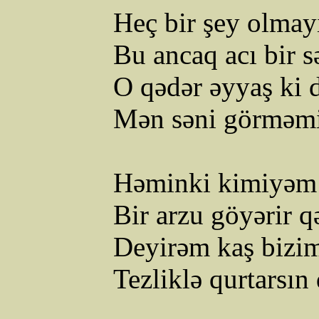
Heç
bir
şey
olmay
Bu
ancaq
acı
bir
s
O
qədər
əyyaş
ki
Mən
səni
görməm
Həminki
kimiyəm
Bir
arzu
göyərir
q
Deyirəm
kaş
bizi
Tezliklə
qurtarsın