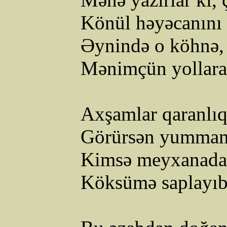
Könül həyəcanını 
Əynində o köhnə, 
Mənimçün
yollara
Axşamlar qaranlı
Görürsən yummamı
Kimsə meyxanada
Köksümə saplayıb 