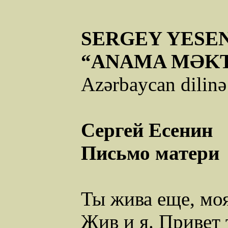
SERGEY
YESE
“ANAMA MƏK
Azərbaycan dilinə
Сергей Есенин
Письмо
матери
Ты жива еще, мо
Жив и я. Привет 