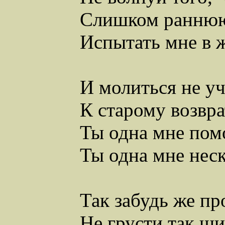
Слишком раннюю 
Испытать мне в 
И молиться не уч
К старому возвра
Ты одна мне пом
Ты одна мне неск
Так забудь же пр
Не грусти так ши