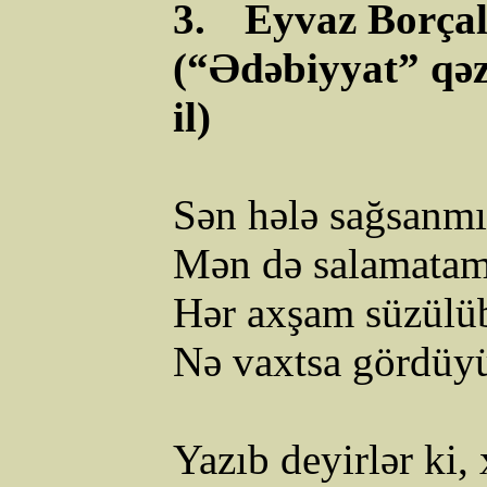
3.
Eyvaz
Borçal
(“Ədəbiyyat” qəz
il)
Sən hələ sağsanmı
Mən də salamatam,
Hər axşam süzülü
Nə
vaxtsa
gördüyü
Yazıb deyirlər ki,