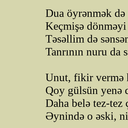
Dua öyrənmək də 
Keçmişə dönməyi
Təsəllim
də
sənsən
Tanrının
nuru
da
Unut, fikir vermə 
Qoy gülsün yenə d
Daha
belə
tez-tez
Əynində
o
əski
,
n