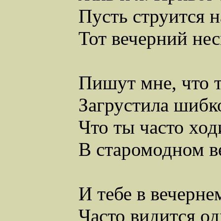
Пусть струится 
Тот вечерний нес
Пишут мне, что т
Загрустила шибк
Что ты часто хо
В старомодном в
И тебе в вечерне
Часто видится од