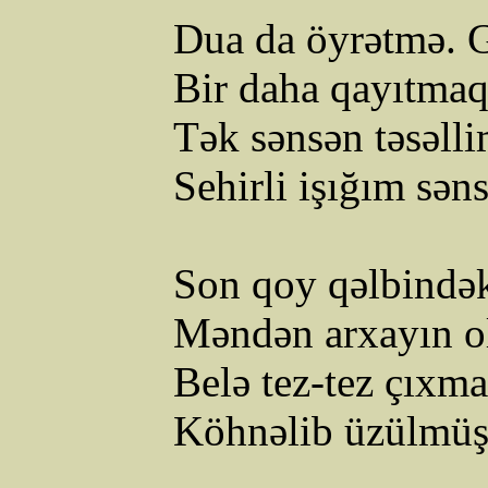
Dua
da
öyrətmə
.
Bir
daha
qayıtma
Tək
sənsən
təsəll
Sehirli
işığım
sən
Son
qoy
qəlbində
Məndən
arxayın
o
Belə
tez-tez
çıxm
Köhnəlib
üzülmü