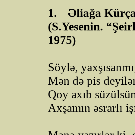
1.
Əliağa
Kürçay
(
S.Yesenin
. “
Şeir
1975)
Söylə, yaxşısanmı
Mən də pis deyilə
Qoy axıb süzülsü
Axşamın əsrarlı iş
Mənə yazırlar ki, 