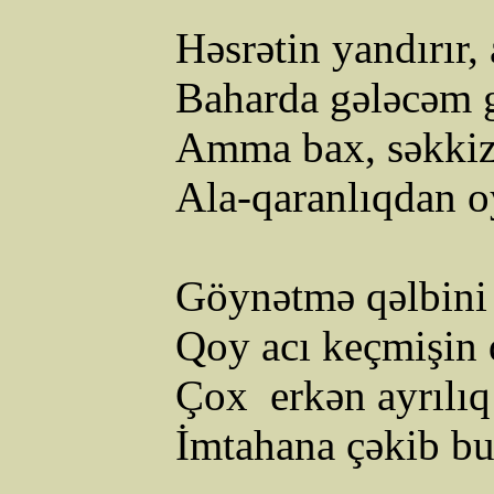
Həsrətin yandırır, 
Baharda
gələcəm
Amma bax, səkkiz 
Ala-qaranlıqdan 
Göynətmə qəlbini x
Qoy acı keçmişin 
Çox
erkən ayrılıq 
İmtahana çəkib bu 