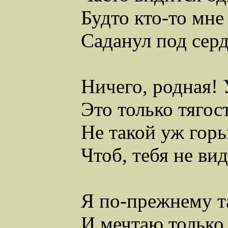
Будто кто-то мне
Саданул
под серд
Ничего,
родная
!
Это только
тягос
Не такой уж гор
Чтоб, тебя не вид
Я по-прежнему т
И мечтаю только