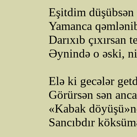
Eşitdim
düşübsən
Yamanca qəmlənib 
Darıxıb çıxırsan te
Əynində o əski, ni
Elə ki gecələr get
Görürsən sən anca
«
Kabak
döyüşü
»
n
Sancıbdır köksümə