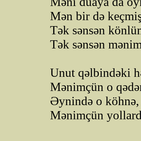
Məni duaya da öy
Mən bir də keçmi
Tək sənsən könlüm
Tək sənsən
mənim
Unut qəlbindəki h
Mənimçün
o qədər
Əynində o köhnə, 
Mənimçün
yollar