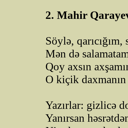
2. Mahir
Qaraye
Söylə, qarıcığım,
Mən də salamatam
Qoy axsın axşamın 
O kiçik daxmanın 
Yazırlar: gizlicə 
Yanırsan həsrətdə