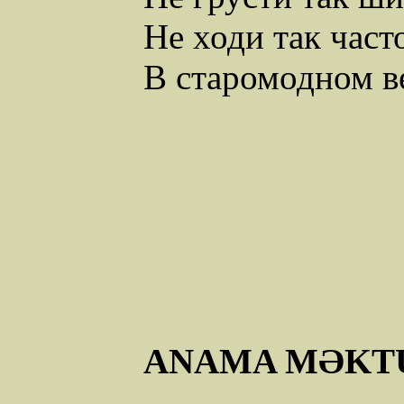
Не ходи так част
В старомодном в
ANAMA MƏKT