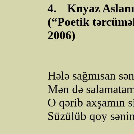
4.
Knyaz Aslanı
(“Poetik tərcüməl
2006)
Hələ
sağmısan
sən
Mən də salamatam
O qərib axşamın sir
Süzülüb qoy səni