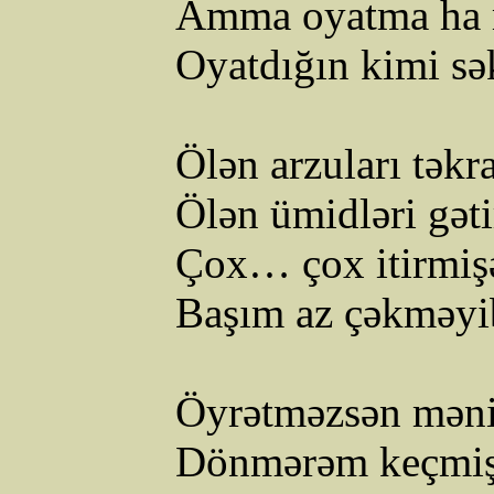
Amma oyatma ha 
Oyatdığın kimi sək
Ölən arzuları təkr
Ölən ümidləri gəti
Çox… çox itirmiş
Başım az çəkməyi
Öyrətməzsən məni
Dönmərəm keçmişə 