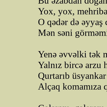
Bu əzabdan doğan
Yox, yox, mehriba
O qədər də əyyaş 
Mən səni görməm
Yenə əvvəlki tək
Yalnız bircə arzu
Qurtarıb üsyankar
Alçaq komamıza q