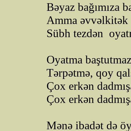
Bəyaz bağımıza b
Amma
əvvəlkitək
Sübh tezdən
oyat
Oyatma baştutmaz 
Tərpətmə, qoy qal
Çox erkən dadmış
Çox erkən dadmış
Mənə ibadət də öy