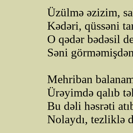
Üzülmə əzizim, sa
Kədəri
,
qüssəni
t
O
qədər
bədəsil
d
Səni
görməmişdə
Mehriban balanam
Ürəyimdə qalıb tə
Bu dəli həsrəti at
Nolaydı
,
tezliklə