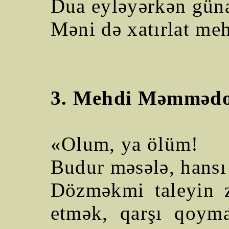
Dua eyləyərkən güna
Məni də xatırlat me
3. Mehdi Məmmədo
«Olum, ya ölüm!
Budur məsələ, hansı 
Dözməkmi taleyin z
etmək, qarşı qoyma