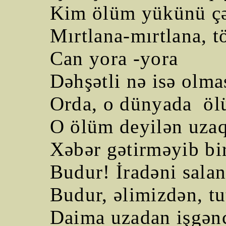
Kim ölüm yükünü çə
Mırtlana-mırtlana, t
Can yora -yora
Dəhşətli nə isə olma
Orda, o dünyada
öl
O ölüm deyilən uza
Xəbər gətirməyib bi
Budur! İradəni sala
Budur, əlimizdən, tu
Daima uzadan işgən