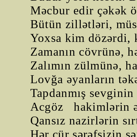
Məcbur edir çəkək
Bütün zillətləri, müs
Yoxsa kim dözərdi, 
Zamanın cövrünə, hə
Zalımın zülmünə, ha
Lovğa əyanların tə
Tapdanmış sevginin 
Acgöz
hakimlərin ə
Qansız nazirlərin sır
Hər cür şərəfsizin şər