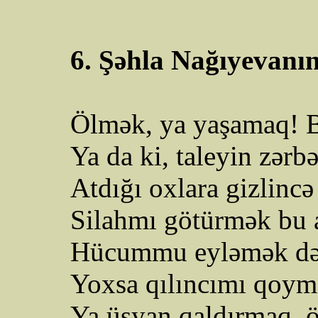
6. Şəhla Nağıyevanın
Ölmək, ya yaşamaq! B
Ya da ki, taleyin zərbə
Atdığı oxlara
gizlincə
Silahmı götürmək bu a
Hücummu eyləmək dər
Yoxsa qılıncımı qoym
Ya üsyan qaldırmaq, 