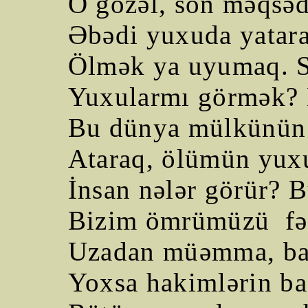
O gözəl, son məqsəd
Əbədi yuxuda yatar
Ölmək ya uyumaq. S
Yuxularmı görmək? 
Bu dünya mülkünün 
Ataraq, ölümün yux
İnsan nələr görür?
Bizim ömrümüzü
f
Uzadan müəmma, bax
Yoxsa hakimlərin ba