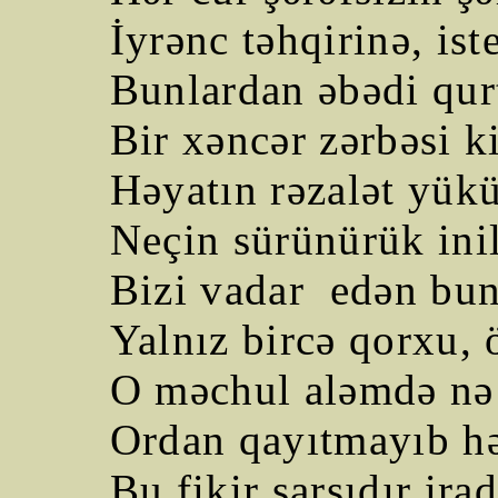
İyrənc təhqirinə, ist
Bunlardan əbədi qu
Bir xəncər zərbəsi k
Həyatın rəzalət yükü
Neçin sürünürük ini
Bizi vadar
edən bun
Yalnız bircə qorxu, 
O məchul aləmdə nə
Ordan qayıtmayıb hə
Bu fikir sarsıdır ira