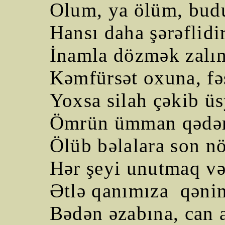
Olum, ya ölüm, bud
Hansı daha şərəflidir
İnamla dözmək zalım
Kəmfürsət oxuna, fə
Yoxsa silah çəkib ü
Ömrün ümman qədər 
Ölüb bəlalara son 
Hər şeyi unutmaq 
Ətlə qanımıza
qəni
Bədən əzabına, can 