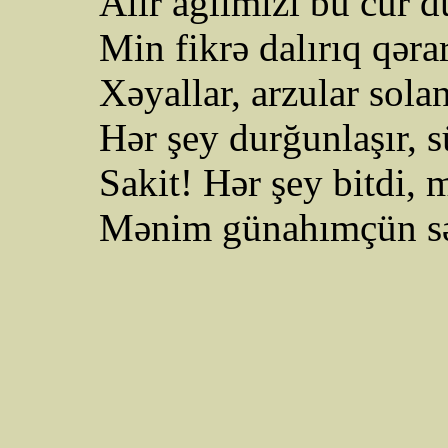
Alır ağlımızı bu cür d
Min fikrə dalırıq qəra
Xəyallar, arzular sola
Hər şey durğunlaşır, s
Sakit! Hər şey bitdi,
Mənim
günahımçün
s