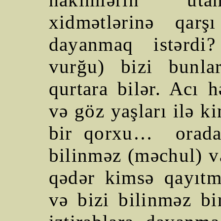
xidmətlərinə qarş
dayanmaq istərdi
vurğu) bizi bunla
qurtara bilər. Acı h
və göz yaşları ilə k
bir qorxu…
orad
bilinməz (məchul) v
qədər kimsə qayıt
və bizi bilinməz bi