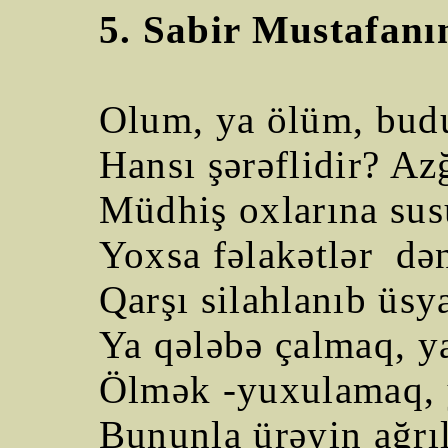
5. Sabir Mustafanı
Olum, ya ölüm, budu
Hansı şərəflidir? Az
Müdhiş oxlarına su
Yoxsa fəlakətlər
dən
Qarşı silahlanıb üs
Ya qələbə çalmaq, y
Ölmək -yuxulamaq, y
Bununla ürəyin ağrıl