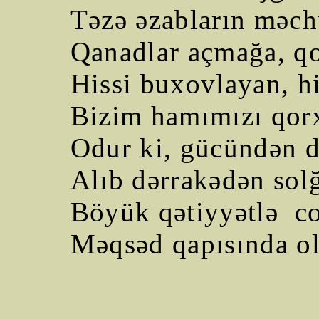
Təzə əzabların məch
Qanadlar açmağa, q
Hissi buxovlayan, h
Bizim hamımızı qor
Odur ki, gücündən d
Alıb dərrakədən solğ
Böyük qətiyyətlə
c
Məqsəd qapısında ol