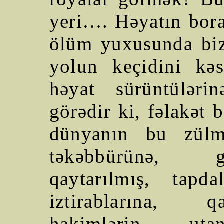
yeri…. Həyatın bora
ölüm yuxusunda biz
yolun keçidini kə
həyat sürüntülər
görədir ki, fəlakət 
dünyanın bu zülm-
təkəbbürünə, gü
qaytarılmış, tapd
iztirablarına, q
hakimlərin utanm