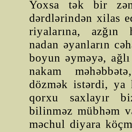
Yoxsa tək bir zən
dərdlərindən xilas 
riyalarına, azğın 
nadan əyanların cəha
boyun əyməyə, ağlı 
nakam məhəbbətə
dözmək istərdi, ya
qorxu saxlayır b
bilinməz mübhəm va
məchul diyara köçm