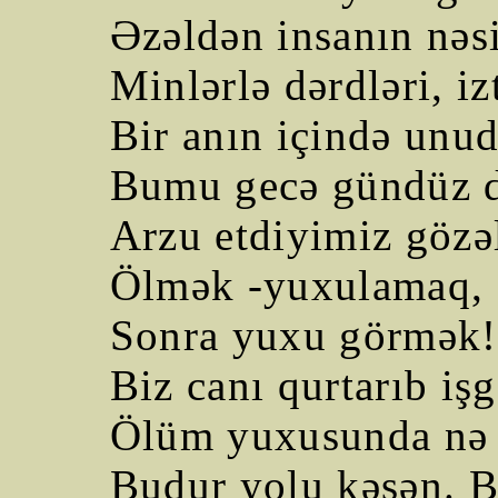
Əzəldən insanın nəs
Minlərlə dərdləri, iz
Bir anın içində unud
Bumu gecə gündüz 
Arzu etdiyimiz gözə
Ölmək -yuxulamaq, 
Sonra yuxu görmək!
Biz canı qurtarıb iş
Ölüm yuxusunda nə 
Budur yolu kəsən. B