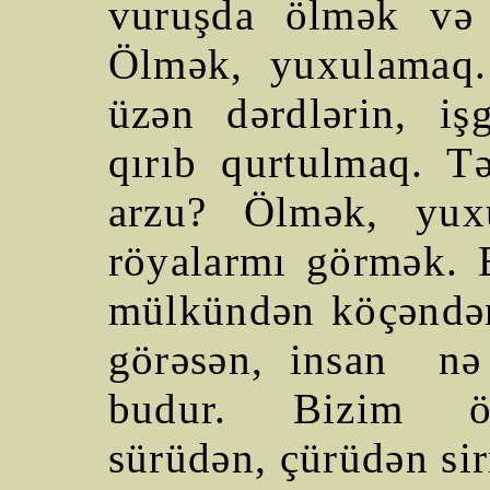
vuruşda ölmək və 
Ölmək, yuxulamaq.
üzən dərdlərin, işg
qırıb qurtulmaq. T
arzu? Ölmək, yux
röyalarmı görmək. 
mülkündən köçəndə
görəsən, insan
nə
budur. Bizim öm
sürüdən, çürüdən sir