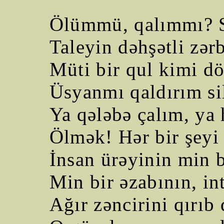
Ölümmü, qalımmı? 
Taleyin dəhşətli zər
Müti bir qul kimi 
Üsyanmı qaldırım si
Ya qələbə çalım, ya
Ölmək! Hər bir şey
İnsan ürəyinin min b
Min bir əzabının, int
Ağır zəncirini qırıb