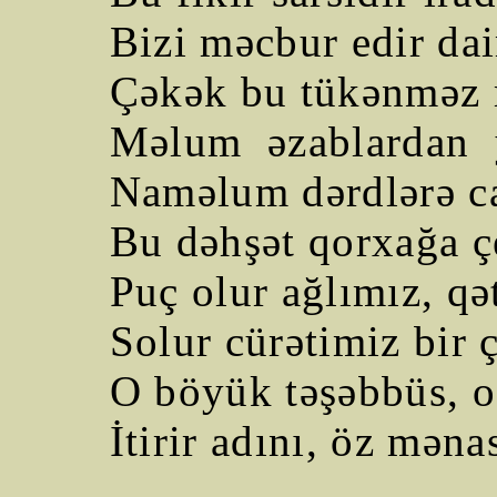
Bizi məcbur edir da
Çəkək bu tükənməz 
Məlum
əzablardan
Naməlum dərdlərə c
Bu dəhşət qorxağa çe
Puç olur ağlımız, qə
Solur cürətimiz bir 
O böyük təşəbbüs, o
İtirir adını, öz məna