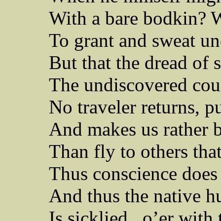
With a bare bodkin?
W
To grant and sweat und
But that the dread of 
The undiscovered cou
No traveler returns, pu
And makes us rather b
Than fly to others th
Thus conscience does
And thus the native hu
Is
sicklied
o’er with 