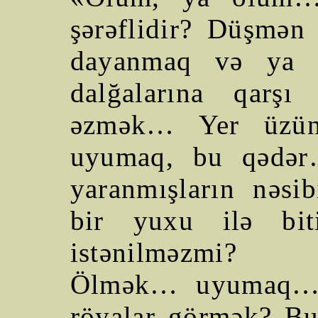
şərəflidir? Düşmən 
dayanmaq və ya f
dalğalarına qarş
əzmək… Yer üzünd
uyumaq, bu qədər
yaranmışların nəsib
bir yuxu ilə bi
istənilməzmi?
Ölmək… uyumaq…
röyalar görmək? Bu