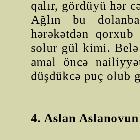
qalır, gördüyü hər cə
Ağlın bu dolanba
hərəkətdən qorxub ç
solur gül kimi. Belə
amal öncə nailiyyət
düşdükcə puç olub g
4. Aslan Aslanovun