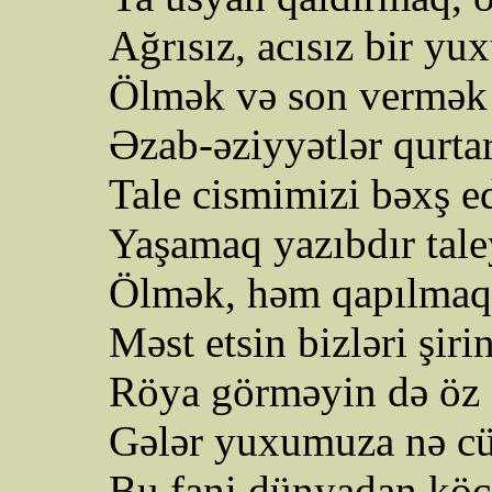
Ağrısız, acısız bir y
Ölmək və son vermək 
Əzab-əziyyətlər qurta
Tale cismimizi bəxş ed
Yaşamaq yazıbdır tale
Ölmək, həm qapılmaq
Məst etsin bizləri şiri
Röya görməyin də öz a
Gələr yuxumuza nə cür
Bu fani dünyadan kö