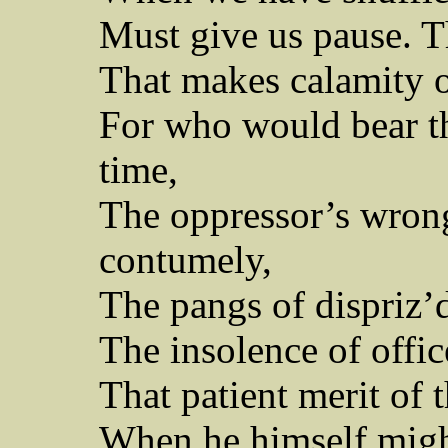
Must give us pause.
Th
That makes calamity of
For who would bear t
time,
The oppressor’s wron
contumely,
The pangs of
dispriz’
The insolence of offic
That patient merit of
When he himself migh