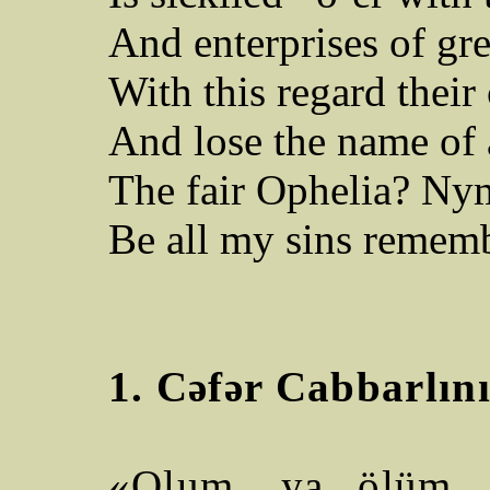
And enterprises of gr
With this regard their
And lose the name of 
The fair Ophelia?
Nymp
Be
all my sins
rememb
1.
C
əfər
Cabbarlını
«Olum, ya ölüm…