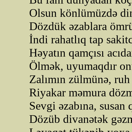
Olsun könlümüzdə di
Dözdük əzablara ömr
İndi rahatlıq tap sakit
Həyatın qamçısı acıda
Ölmək, uyumaqdır onu
Zalımın zülmünə, ruh 
Riyakar məmura döz
Sevgi əzabına, susan
Dözüb
divanətək
gəzm