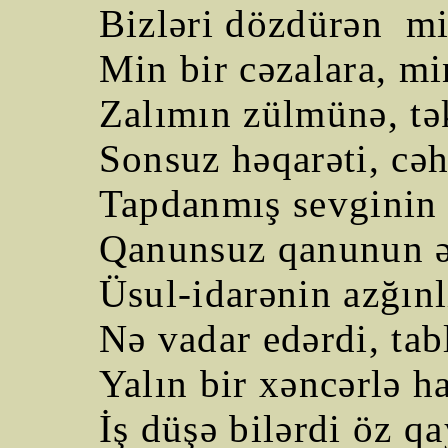
Bizləri dözdürən
mi
Min bir cəzalara, mi
Zalımın zülmünə, t
Sonsuz həqarəti, cəh
Tapdanmış sevginin 
Qanunsuz qanunun ə
Üsul-idarənin azğınl
Nə vadar edərdi, ta
Yalın bir xəncərlə h
İş düşə bilərdi öz q