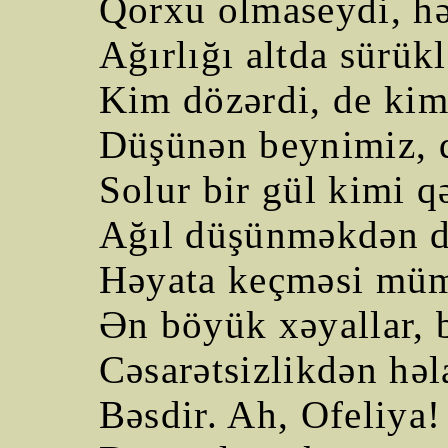
Qorxu olmaseydi, h
Ağırlığı altda sürü
Kim dözərdi, de kim
Düşünən beynimiz, q
Solur bir gül kimi q
Ağıl düşünməkdən da
Həyata keçməsi mü
Ən böyük xəyallar, 
Cəsarətsizlikdən həl
Bəsdir. Ah, Ofeliya!