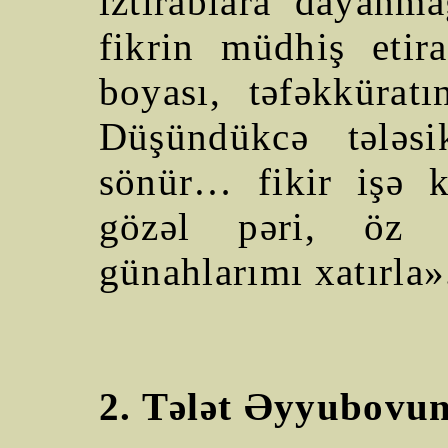
iztirablara dayanm
fikrin müdhiş etira
boyası, təfəkküratı
Düşündükcə tələsi
sönür… fikir işə 
gözəl pəri, öz 
günahlarımı xatırla»
2. Tələt Əyyubovun