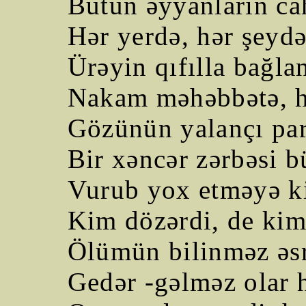
Bütün əyyanların cah
Hər yerdə, hər şeydə
Ürəyin qıfılla bağl
Nakam məhəbbətə, hə
Gözünün yalançı parı
Bir xəncər zərbəsi b
Vurub yox etməyə ki
Kim dözərdi, de ki
Ölümün bilinməz əsr
Gedər -gəlməz olar 