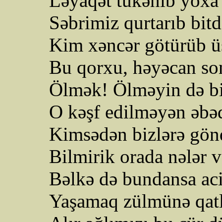
Ləyaqət tükənib yoxa
Səbrimiz qurtarıb bitd
Kim xəncər götürüb ü
Bu qorxu, həyəcan so
Ölmək! Ölməyin də bir
O kəşf edilməyən əbəd
Kimsədən bizlərə gön
Bilmirik orada nələr va
Bəlkə də bundansa aci
Yaşamaq zülmünə qat