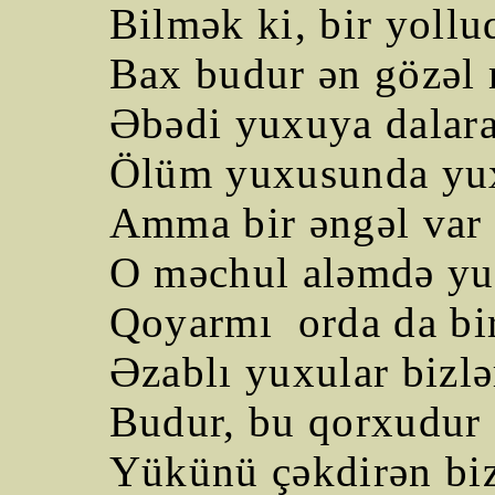
Bilmək ki, bir yoll
Bax budur ən gözəl 
Əbədi yuxuya dalar
Ölüm yuxusunda yu
Amma bir əngəl var s
O məchul aləmdə yu
Qoyarmı
orda
da bi
Əzablı yuxular bizlə
Budur, bu qorxudur 
Yükünü çəkdirən biz