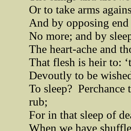
Or to take arms agains
And by opposing end t
No more; and by sleep
The heart-ache and th
That flesh is heir to:
Devoutly to be wishe
To sleep?
Perchance 
rub;
For in that sleep of 
When we have shuffled