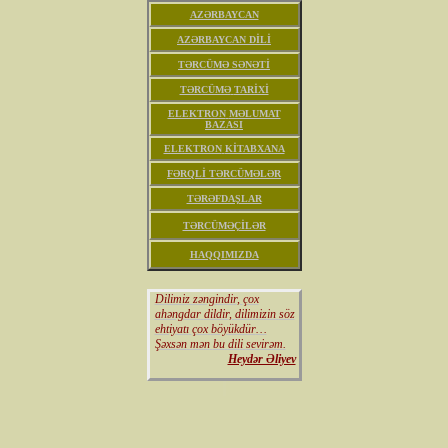
AZƏRBAYCAN
AZƏRBAYCAN
DİLİ
TƏRCÜMƏ
SƏNƏTİ
TƏRCÜMƏ
TARİXİ
ELEKTRON
MƏLUMAT
BAZASI
ELEKTRON
KİTABXANA
FƏRQLİ
TƏRCÜMƏLƏR
TƏRƏFDAŞLAR
TƏRCÜMƏÇİLƏR
HAQQIMIZDA
Dilimiz zəngindir
,
çox
ahəngdar
dildir
,
dilimizin
söz
ehtiyatı
çox
böyükdür
…
Şəxsən
mən
bu
dili
sevirəm
.
Heydər Əliyev